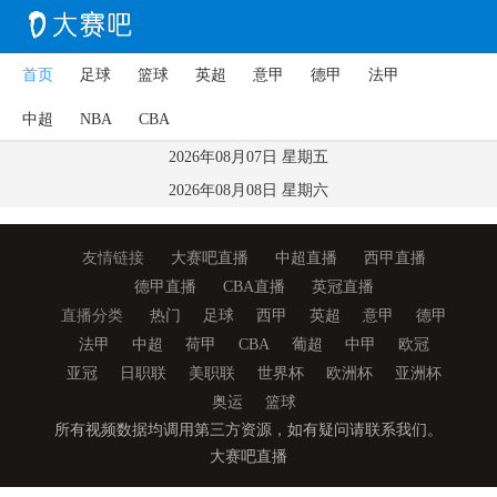
首页
足球
篮球
英超
意甲
德甲
法甲
中超
NBA
CBA
2026年08月07日 星期五
2026年08月08日 星期六
友情链接
大赛吧直播
中超直播
西甲直播
德甲直播
CBA直播
英冠直播
直播分类
热门
足球
西甲
英超
意甲
德甲
法甲
中超
荷甲
CBA
葡超
中甲
欧冠
亚冠
日职联
美职联
世界杯
欧洲杯
亚洲杯
奥运
篮球
所有视频数据均调用第三方资源，如有疑问请联系我们。
大赛吧直播