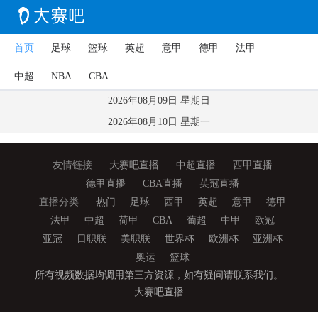
首页
足球
篮球
英超
意甲
德甲
法甲
中超
NBA
CBA
2026年08月09日 星期日
2026年08月10日 星期一
友情链接
大赛吧直播
中超直播
西甲直播
德甲直播
CBA直播
英冠直播
直播分类
热门
足球
西甲
英超
意甲
德甲
法甲
中超
荷甲
CBA
葡超
中甲
欧冠
亚冠
日职联
美职联
世界杯
欧洲杯
亚洲杯
奥运
篮球
所有视频数据均调用第三方资源，如有疑问请联系我们。
大赛吧直播