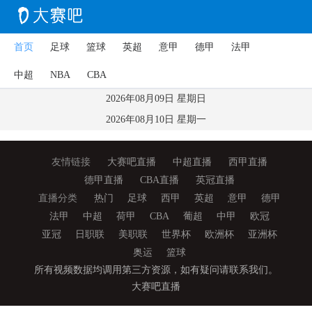
首页
足球
篮球
英超
意甲
德甲
法甲
中超
NBA
CBA
2026年08月09日 星期日
2026年08月10日 星期一
友情链接
大赛吧直播
中超直播
西甲直播
德甲直播
CBA直播
英冠直播
直播分类
热门
足球
西甲
英超
意甲
德甲
法甲
中超
荷甲
CBA
葡超
中甲
欧冠
亚冠
日职联
美职联
世界杯
欧洲杯
亚洲杯
奥运
篮球
所有视频数据均调用第三方资源，如有疑问请联系我们。
大赛吧直播