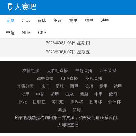
首页
足球
篮球
英超
意甲
德甲
法甲
中超
NBA
CBA
2026年08月06日 星期四
2026年08月07日 星期五
友情链接
大赛吧直播
中超直播
西甲直播
德甲直播
CBA直播
英冠直播
直播分类
热门
足球
西甲
英超
意甲
德甲
法甲
中超
荷甲
CBA
葡超
中甲
欧冠
亚冠
日职联
美职联
世界杯
欧洲杯
亚洲杯
奥运
篮球
所有视频数据均调用第三方资源，如有疑问请联系我们。
大赛吧直播