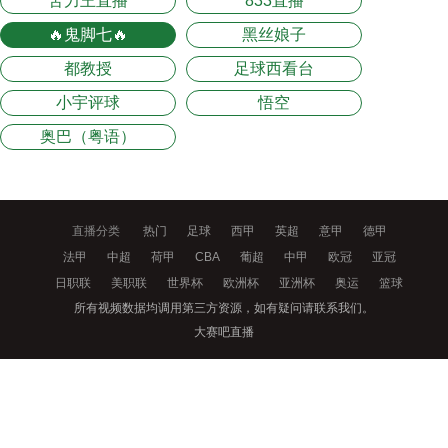
苦力王直播
833直播
🔥鬼脚七🔥
黑丝娘子
都教授
足球西看台
小宇评球
悟空
奥巴（粤语）
直播分类
热门
足球
西甲
英超
意甲
德甲
法甲
中超
荷甲
CBA
葡超
中甲
欧冠
亚冠
日职联
美职联
世界杯
欧洲杯
亚洲杯
奥运
篮球
所有视频数据均调用第三方资源，如有疑问请联系我们。
大赛吧直播