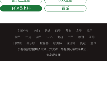
苦力王直播
833直播
解说员老料
百威
直播分类
热门
足球
西甲
英超
意甲
德甲
法甲
中超
荷甲
CBA
葡超
中甲
欧冠
亚冠
日职联
美职联
世界杯
欧洲杯
亚洲杯
奥运
篮球
所有视频数据均调用第三方资源，如有疑问请联系我们。
大赛吧直播