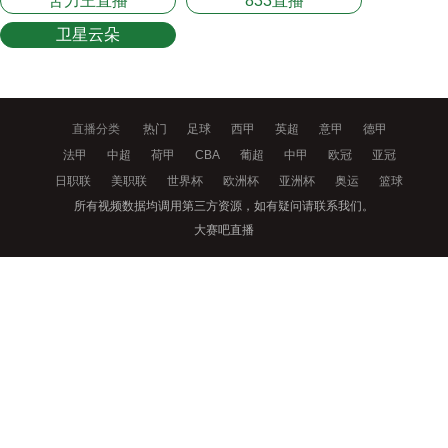
苦力王直播
833直播
卫星云朵
直播分类
热门
足球
西甲
英超
意甲
德甲
法甲
中超
荷甲
CBA
葡超
中甲
欧冠
亚冠
日职联
美职联
世界杯
欧洲杯
亚洲杯
奥运
篮球
所有视频数据均调用第三方资源，如有疑问请联系我们。
大赛吧直播