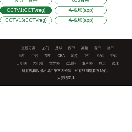
苦力王直播
833直播
CCTV1(CCTVreg)
央视频(app)
CCTV13(CCTVreg)
央视频(app)
直播分类
热门
足球
西甲
英超
意甲
德甲
法甲
中超
荷甲
CBA
葡超
中甲
欧冠
亚冠
日职联
美职联
世界杯
欧洲杯
亚洲杯
奥运
篮球
所有视频数据均调用第三方资源，如有疑问请联系我们。
大赛吧直播